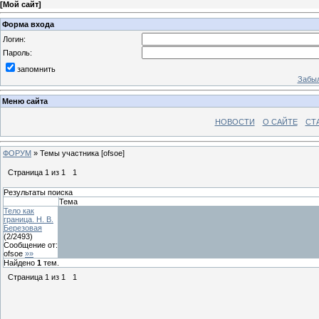
[
Мой сайт
]
Форма входа
Логин:
Пароль:
запомнить
Забыл
Меню сайта
НОВОСТИ
О САЙТЕ
СТ
ФОРУМ
»
Темы участника [ofsoe]
Страница
1
из
1
1
Результаты поиска
Тема
Тело как
граница. Н. В.
Березовая
(
2
/
2493
)
Сообщение от:
ofsoe
»»
Найдено
1
тем.
Страница
1
из
1
1