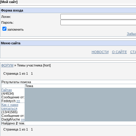
[
Мой сайт
]
Форма входа
Логин:
Пароль:
запомнить
Забыл
Меню сайта
НОВОСТИ
О САЙТЕ
СТ
ФОРУМ
»
Темы участника [hort]
Страница
1
из
1
1
Результаты поиска
Тема
Гайтан
(
4
/
4534
)
Сообщение от:
Fedotych
»»
Как с нами
связаться
(
13
/
41565
)
Сообщение от:
DadgilVuche
»»
Найдено
2
тем.
Страница
1
из
1
1