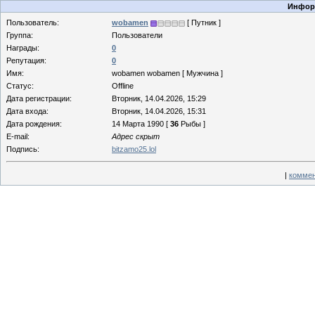
Информ
Пользователь:
wobamen
[ Путник ]
Группа:
Пользователи
Награды:
0
Репутация:
0
Имя:
wobamen wobamen [ Мужчина ]
Статус:
Offline
Дата регистрации:
Вторник, 14.04.2026, 15:29
Дата входа:
Вторник, 14.04.2026, 15:31
Дата рождения:
14 Марта 1990 [
36
Рыбы ]
E-mail:
Адрес скрыт
Подпись:
bitzamo25.lol
|
коммен