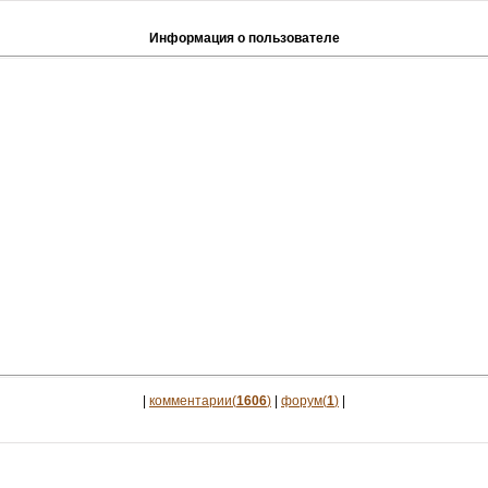
Информация о пользователе
|
комментарии(
1606
)
|
форум(
1
)
|