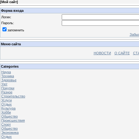
[
Мой сайт
]
Форма входа
Логин:
Пароль:
запомнить
Забыл
Меню сайта
НОВОСТИ
О САЙТЕ
СТ
Categories
Наука
Техника
Здоровье
Уют
Покупки
Разное
Строительство
Услуги
Отдых
Культура
Хобби
Общество
Происшествия
Спорт
Общество
Экономика
Отдых