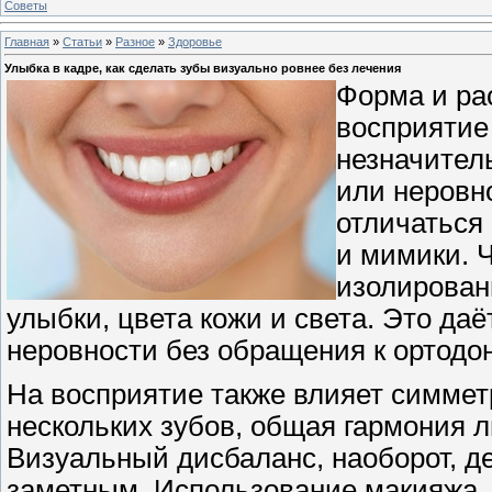
Советы
Главная
»
Статьи
»
Разное
»
Здоровье
Улыбка в кадре, как сделать зубы визуально ровнее без лечения
Форма и ра
восприятие
незначител
или неровн
отличаться
и мимики. 
изолированн
улыбки, цвета кожи и света. Это да
неровности без обращения к ортодон
На восприятие также влияет симме
нескольких зубов, общая гармония 
Визуальный дисбаланс, наоборот, 
заметным. Использование макияжа, 