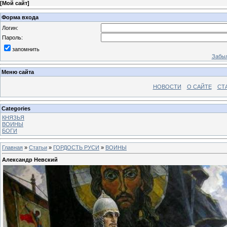
[
Мой сайт
]
Форма входа
Логин:
Пароль:
запомнить
Забыл
Меню сайта
НОВОСТИ
О САЙТЕ
СТ
Categories
КНЯЗЬЯ
ВОИНЫ
БОГИ
Главная
»
Статьи
»
ГОРДОСТЬ РУСИ
»
ВОИНЫ
Александр Невский