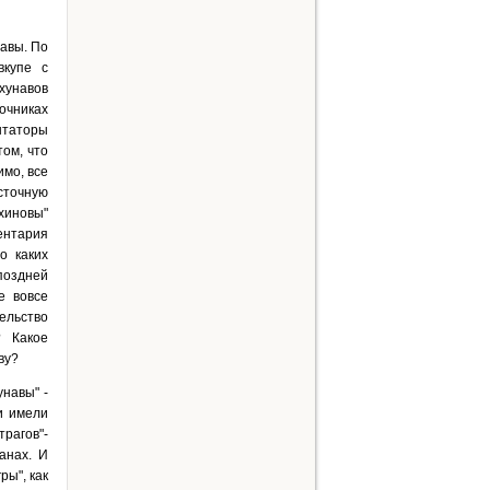
навы. По
вкупе с
хунавов
очниках
нтаторы
том, что
имо, все
осточную
хиновы"
ентария
о каких
поздней
е вовсе
ельство
? Какое
ву?
навы" -
и имели
рагов"-
анах. И
ры", как