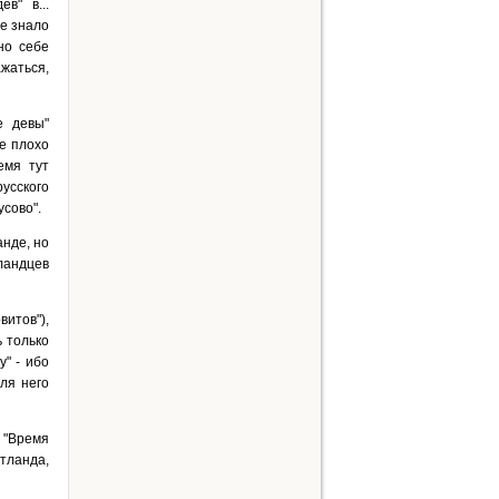
в" в...
не знало
но себе
жаться,
е девы"
де плохо
емя тут
русского
усово".
анде, но
тландцев
итов"),
ь только
" - ибо
ля него
о "Время
отланда,