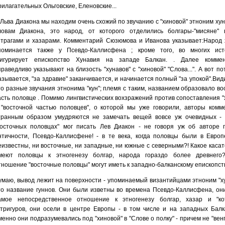
рилагательных Ольговские, Еленовские...
 Льва Диакона мы находим очень схожий по звучанию с "хиновой" этноним ху
ловам Диакона, это народ, от которого отделились болгары-"мисяне" 
отрагами и хазарами. Комментарий Сюзюмова и Иванова указывает:Народ 
поминается также у Псевдо-Каллисфена ; кроме того, во многих ист
игурирует епископство Хунавия на западе Балкан. . Далее комме
праведливо указывают на близость "хунавов" с "хиновой" "Слова...". А вот по
азывается, "за здравие" заканчивается, и начинается полный "за упокой".Вид
то разные звучания этнонима "кун"; племя с таким, названием образовало в
асть половце . Помимо лингвистических вохзражений против сопоставления "
 "восточной частью половцев", о которой мы уже говорили, авторы комм
транным образом умудряются не замечать вещей вовсе уж очевидных - 
восточных половцах" мог писать Лев Диакон - не говоря уж об авторе 
нтичности, Псевдо-Каллисфене! - в те века, когда половцы были в Европ
еизвестны, ни восточные, ни западные, ни южные с северными?! Какое касат
меют половцы к этногенезу болгар, народа гораздо более древнего
тношение "восточные половцы" могут иметь к западно-балканскому епископст
умаю, вывод лежит на поверхности - упоминаемый византийцами этноним "ху
то название гуннов. Они были изветны во времена Псевдо-Каллисфена, он
амое непосредственное отношение к этногенезу болгар, хазар и "кот
утригуров, они осели в центре Европы - в том числе и на западных Балк
менно они подразумевались под "хиновой" в "Слове о полку" - причем не "венг