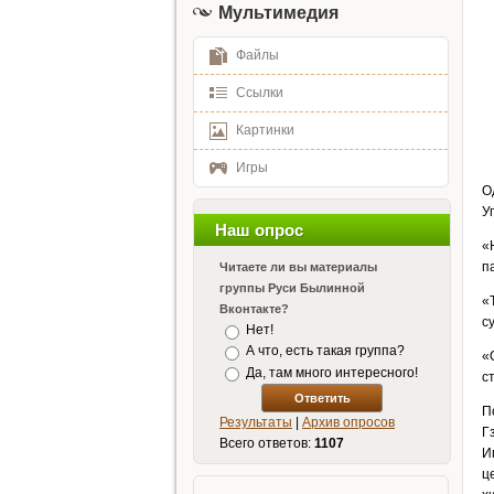
Мультимедия
Файлы
Ссылки
Картинки
Игры
О
У
Наш опрос
«
п
Читаете ли вы материалы
группы Руси Былинной
«
Вконтакте?
с
Нет!
А что, есть такая группа?
«
Да, там много интересного!
с
П
Результаты
|
Архив опросов
Г
Всего ответов:
1107
И
ц