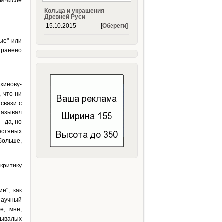
м числе
Кольца и украшения
Древней Руси
15.10.2015
[
Обереги
]
ые" или
транено
хинову-
 что ни
связи с
называл
- да, но
естяных
больше,
критику
е", как
научный
е, мне,
бывалых