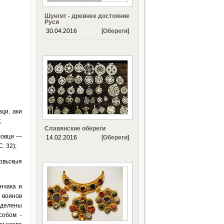
Шунгит - древнее достояние
Руси
30.04.2016
[
Обереги
]
ци, аки
;
Славянские обереги
ловци —
14.02.2016
[
Обереги
]
. 32);
овьскыя
нчака и
 воинов
зделены
собом -