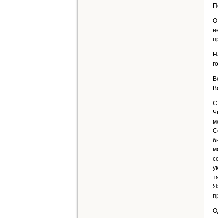
П
О
н
п
Н
г
В
В
С
Ч
м
С
б
м
с
у
т
Я
п
О