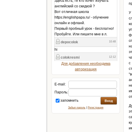
п
У
с
к
у
ф
с
н
э
ч
с
Для добавления необходима
с
авторизация
"
а
E-mail:
н
и
Пароль:
о
запомнить
Д
Забыл пароль
|
Регистрация
э
с
к
и