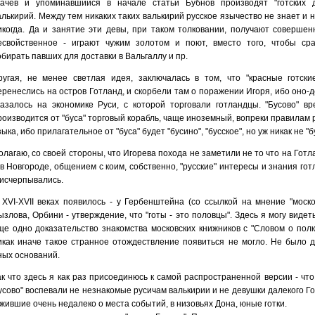
качев и упоминавшийся в начале статьи Бубнов производят "готских де
алькирий. Между тем никаких таких валькирий русское язычество не знает и 
икогда. Да и занятие эти девы, при таком толковании, получают совершен
есвойственное - играют чужим золотом и поют, вместо того, чтобы сра
обирать павших для доставки в Вальгаллу и пр.
ругая, не менее светлая идея, заключалась в том, что "красные готски
еренеслись на остров Готланд, и скорбели там о поражении Игоря, ибо оно-
казалось на экономике Руси, с которой торговали готландцы. "Бусово" вр
роизводится от "буса" торговый корабль, чаще иноземный, вопреки правилам 
зыка, ибо прилагательное от "буса" будет "бусино", "бусское", но уж никак не "б
олагаю, со своей стороны, что Игорева похода не заметили не то что на Готл
 в Новгороде, общением с коим, собственно, "русские" интересы и знания го
 исчерпывались.
 XVI-XVII веках появилось - у Гербенштейна (со ссылкой на мнение "москов
ызлова, Орбини - утверждение, что "готы - это половцы". Здесь я могу видет
ще одно доказательство знакомства московских книжников с "Словом о полку
икак иначе такое странное отождествление появиться не могло. Не было д
ных оснований.
ак что здесь я как раз присоединюсь к самой распространенной версии - чт
усово" воспевали не незнакомые русичам валькирии и не девушки далекого Г
 жившие очень недалеко о места событий, в низовьях Дона, юные готки.