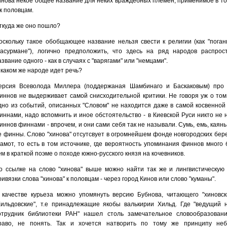
инова некое общее название для неких враждебных племен, применимое в то
 к половцам.
ткуда же оно пошло?
оскольку такое обобщающее название нельзя свести к религии (как "поган
басурмане"), логично предположить, что здесь на ряд народов распрос
азвание одного - как в случаях с "варягами" или "немцами".
 каком же народе идет речь?
ерсия Всеволода Миллера (поддержаная Шамбинаго и Баскаковым) про 
иннов не выдерживает самой снисходительной критики. Не говоря уж о том,
дно из событий, описанных "Словом" не находится даже в самой косвенной 
иннами, надо вспомнить и иное обстоятельство - в Киевской Руси никто не 
иннов финнами - впрочем, и они сами себя так не называли. Сумь, емь, каянь 
е финны. Слово "хинова" отсутсвует в огромнейшем фонде новгородских бер
рамот, то есть в том источнике, где вероятность упоминания финнов много 
ем в краткой поэме о походе южно-русского князя на кочевников.
о ссылке на слово "хинова" выше можно найти так же и лингвистическую 
ривязки слова "хинова" к половцам - через город Кинов или слово "куманы".
 качестве курьеза можно упомянуть версию Бубнова, читающего "хиновски
Хильдовские", т.е принадлежащие якобы валькирии Хильд. Где "ведущий 
отрудник библиотеки РАН" нашел столь замечательное словообразовани
раво, не понять. Так и хочется натворить по тому же принципу не