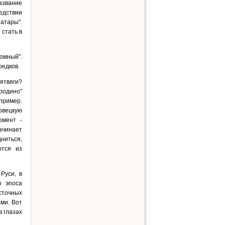
азвание
едствии
атары".
 стать в
ломный".
редков.
 ятвяги?
родино"
 пример.
овецкую
омент -
ачинает
дниться,
ются из
Руси, в
о эпоса
сточных
ми. Вот
в глазах