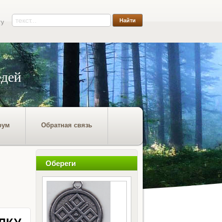
ту
едей
рум
Обратная связь
Обереги