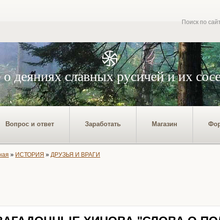
Поиск по сай
 о деяниях славных русичей и их сос
Вопрос и ответ
Заработать
Магазин
Фо
ная
»
ИСТОРИЯ
»
ДРУЗЬЯ И ВРАГИ