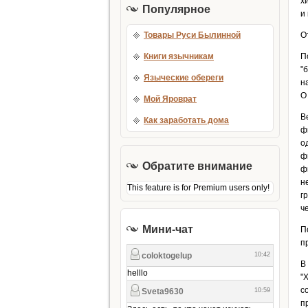
х
Популярное
и
Товары Руси Былинной
О
Книги язычникам
П
"
Языческие обереги
н
О
Мой Яроврат
В
Как заработать дома
ф
о
ф
Обратите внимание
ф
н
This feature is for Premium users only!
г
ч
Мини-чат
П
п
В
"
с
п