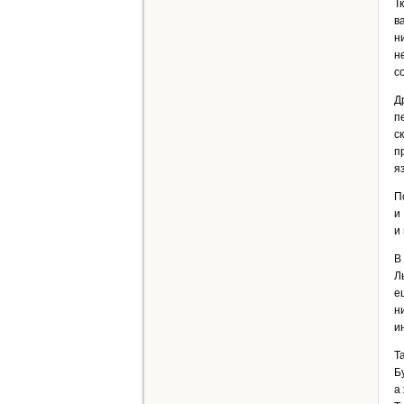
Т
в
н
н
с
Д
п
с
п
я
П
и
и
В
Л
е
н
и
Т
Б
а