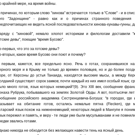
о крайней мере, на время войны.
 причинах, по которым слово "хинова" встречается только в "Слове" - и в спи
его "Задонщине" - равно как и о причинах странного поведения 
редпочитающих не видеть ясной последовательности хинова-хунавы-гунны, д
аряду с "хиновой", немало хлопот историкам и филологам доставили "
отские девы", поющие "время Бусово".
о-первых, что это за готские девы?
о-вторых, какое время Бусово они поют и почему?
 первым, кажется, все предельно ясно. Речь о готах, сохранившихся на
ерного моря и в Крыму не только до времен половцев, но и до более поздн
оре, от Керсоны до устья Танаида, находятся высокие мысы, а между Кер
олдаией существует сорок замков; почти каждый из них имел особый язык; с
ыло много готов, язык которых немецкий"(9). Это XIII век, сообщение фран
онаха Рубрука, побывавшего на землях Золотой Орды. А вот, полтысячи лет 
ообщение российского академика Сестренцевича-Богуша: "в городах, где 
казывает на обитание готов, остались немалые пятна (Flecken), где 
атарский язык похож на нижненемецкий; некоторых людей в Мангупе я понима
зык пережил и память, и веру - те люди уже были мусульманами и не помнили
редки звались готами.
днако никогда не обходится без желающих навести тень на ясный день.