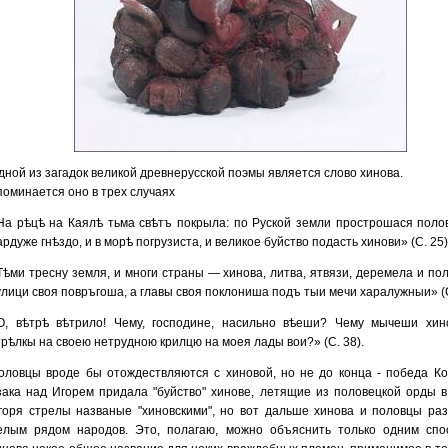
дной из загадок великой древнерусской поэмы является слово хинова.
поминается оно в трех случаях
На рѣцѣ на Каялѣ тьма свѣтъ покрыла: по Руской земли прострошася полов
ардуже гнѣздо, и в морѣ погрузиста, и великое буйство подасть хинови» (С. 25)
Тѣми тресну земля, и многи страны — хинова, литва, ятвязи, деремела и по
улици своя повръгоша, а главы своя поклониша подъ тыи мечи харалужныи» (С
О, вѣтрѣ вѣтрило! Чему, господине, насильно вѣеши? Чему мычеши хин
трѣлкы на своею нетрудною крилцю на моея лады вои?» (С. 38).
оловцы вроде бы отождествляются с хиновой, но не до конца - победа Ко
зака над Игорем придала "буйство" хинове, летящие из половецкой орды в
горя стрелы названые "хиновскими", но вот дальше хинова и половцы ра
елым рядом народов. Это, полагаю, можно объяснить только одним спо