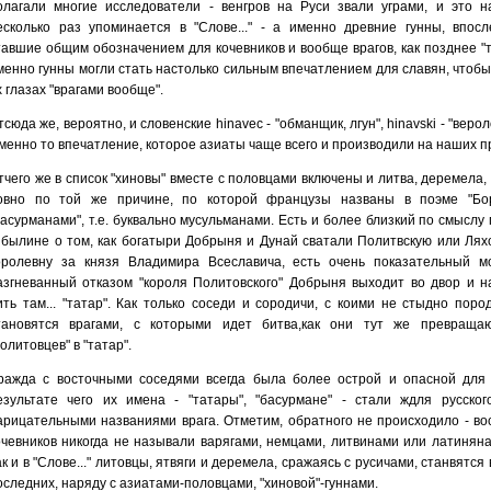
олагали многие исследователи - венгров на Руси звали уграми, и это н
есколько раз упоминается в "Слове..." - а именно древние гунны, впосл
тавшие общим обозначением для кочевников и вообще врагов, как позднее "т
менно гунны могли стать настолько сильным впечатлением для славян, чтобы
х глазах "врагами вообще".
тсюда же, вероятно, и словенские hinavec - "обманщик, лгун", hinavski - "веро
менно то впечатление, которое азиаты чаще всего и производили на наших п
тчего же в список "хиновы" вместе с половцами включены и литва, деремела,
овно по той же причине, по которой французы названы в поэме "Бо
басурманами", т.е. буквально мусульманами. Есть и более близкий по смыслу
 былине о том, как богатыри Добрыня и Дунай сватали Политвскую или Лях
оролевну за князя Владимира Всеславича, есть очень показательный м
азгневанный отказом "короля Политовского" Добрыня выходит во двор и н
ить там... "татар". Как только соседи и сородичи, с коими не стыдно поро
тановятся врагами, с которыми идет битва,как они тут же превраща
политовцев" в "татар".
ражда с восточными соседями всегда была более острой и опасной для 
езультате чего их имена - "татары", "басурмане" - стали ждля русског
арицательными названиями врага. Отметим, обратного не происходило - во
очевников никогда не называли варягами, немцами, литвинами или латиняна
ак и в "Слове..." литовцы, ятвяги и деремела, сражаясь с русичами, станвятся 
оследних, наряду с азиатами-половцами, "хиновой"-гуннами.