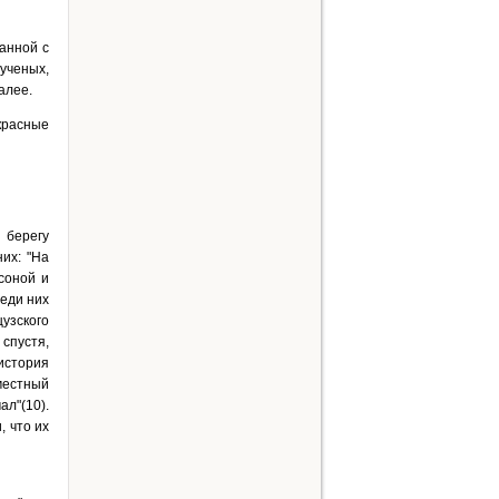
санной с
ученых,
алее.
красные
 берегу
их: "На
соной и
реди них
цузского
спустя,
история
местный
л"(10).
, что их