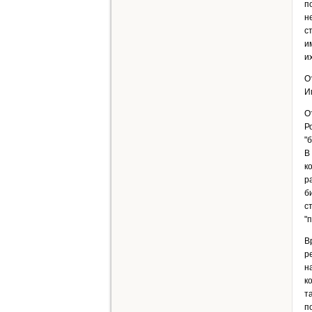
п
н
с
и
и
О
И
О
Р
"
В
к
р
б
с
"
В
р
н
к
т
п