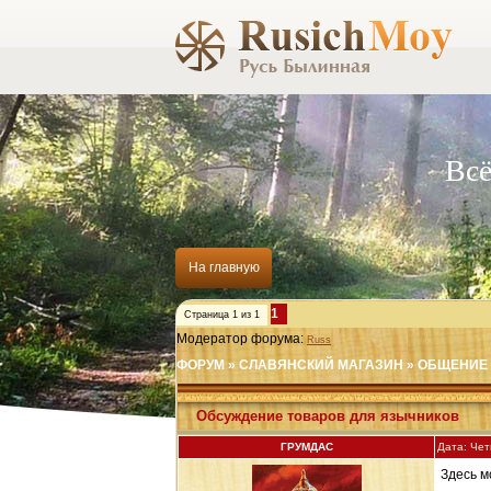
Всё
На главную
1
Страница
1
из
1
Модератор форума:
Russ
ФОРУМ
»
СЛАВЯНСКИЙ МАГАЗИН
»
ОБЩЕНИЕ 
Обсуждение товаров для язычников
ГРУМДАС
Дата: Чет
Здесь м