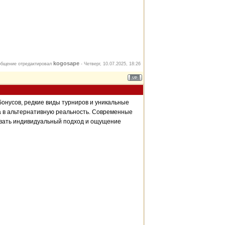
kogosape
бщение отредактировал
-
Четверг, 10.07.2025, 18:26
онусов, редкие виды турниров и уникальные
а в альтернативную реальность. Современные
овать индивидуальный подход и ощущение