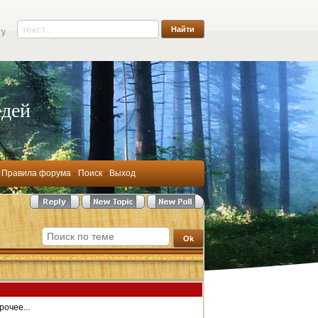
ту
едей
·
Правила форума
·
Поиск
·
Выход
очее...