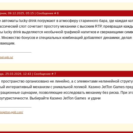
рник, 09.12.2025, 05:15 | Сообщение #
6
 автоматы lucky drink погружают в атмосферу старинного бара, где каждая к
ассический слот сочетает простоту механики с высоким RTP, превращая кажд
ы lucky drink выделяются необычной графикой напитков и сверкающими симв
. Множество бонусов и специальных комбинаций добавляют динамики, делая
ывающим.
mel-spb.ru/
да, 25.03.2026, 12:43 | Сообщение #
7
 пространство организовано не линейно, а с элементами нелинейной структу
ый интерактивный механизм с уникальной логикой. Казино JetTon Games пред
рационные сценарии, позволяющие исследовать механику без риска. При э
футуристичности. Выбирайте Казино JetTon Games и удачи
inojetton-gold.com/