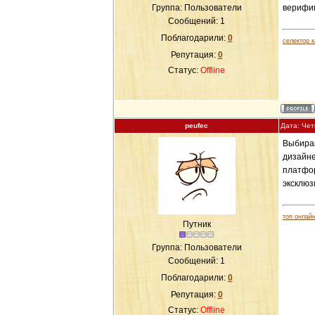
Группа: Пользователи
верифик
Сообщений:
1
Поблагодарили:
0
селектор к
Репутация:
0
Статус:
Offline
peufec
Дата: Чет
Выбирая
дизайне
платфор
эксклюз
топ онлайн
Путник
Группа: Пользователи
Сообщений:
1
Поблагодарили:
0
Репутация:
0
Статус:
Offline