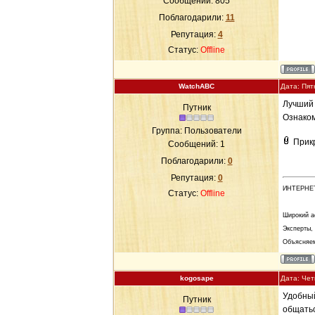
Сообщений:
805
Поблагодарили:
11
Репутация:
4
Статус:
Offline
WatchABC
Дата: Пят
Лучший 
Путник
Ознаком
Группа: Пользователи
Прик
Сообщений:
1
Поблагодарили:
0
Репутация:
0
ИНТЕРНЕ
Статус:
Offline
Широкий а
Эксперты,
Объясняем
kogosape
Дата: Чет
Удобный
Путник
общатьс