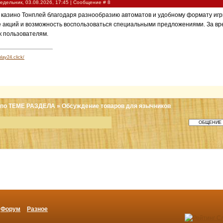
едельник, 03.08.2026, 17:45 | Сообщение #
8
казино Тонплей благодаря разнообразию автоматов и удобному формату игр
 акций и возможность воспользоваться специальными предложениями. За вр
к пользователям.
play24.click/
по ТЕМЕ РАЗДЕЛА
»
Обсуждение товаров для язычников
Форум
Разное