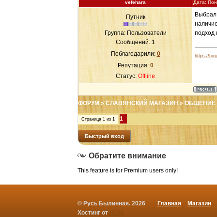
vefehara
Дата: Пон
Выбрал 
Путник
наличие
Группа: Пользователи
подход 
Сообщений:
1
Поблагодарили:
0
https://ton
Репутация:
0
Статус:
Offline
ФОРУМ
»
СЛАВЯНСКИЙ МАГАЗИН
»
ОБЩЕНИЕ 
1
Страница
1
из
1
Обратите внимание
This feature is for Premium users only!
© Русь Былинная. 2026
Главная
Магазин
Хостинг от
uCoz