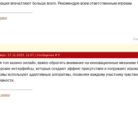
ация впечатляют больше всего. Рекомендую всем ответственным игрокам.
азино
Соо
верг, 27.11.2025, 11:07 | Сообщение #
5
 топ казино онлайн, важно обратить внимание на инновационные механики б
рские интерфейсы, которые создают эффект присутствия и погружают игрок
мы используют адаптивные алгоритмы, позволяя каждому участнику чувств
ивности.
 казино