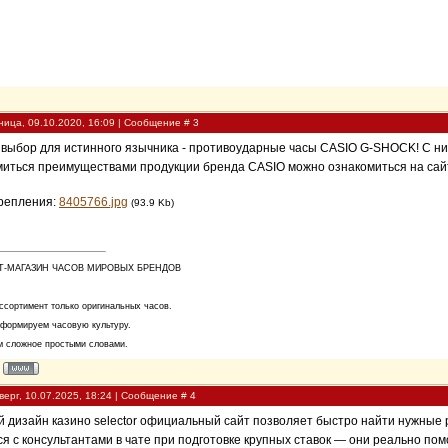
ница, 09.10.2020, 16:09 | Сообщение #
3
выбор для истинного язычника - противоударные часы CASIO G-SHOCK! С ними и
иться преимуществами продукции бренда CASIO можно ознакомиться на сайте:
репления:
8405766.jpg
(93.9 Kb)
Т-МАГАЗИН ЧАСОВ МИРОВЫХ БРЕНДОВ
ссортимент только оригинальных часов.
 формируем часовую культуру.
 сложное простыми словами.
верг, 10.07.2025, 18:24 | Сообщение #
4
 дизайн казино selector официальный сайт позволяет быстро найти нужные 
я с консультантами в чате при подготовке крупных ставок — они реально п