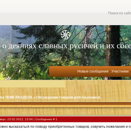
Поиск по сай
 о деяниях славных русичей и их сос
Новые сообщения
·
Участники
по ТЕМЕ РАЗДЕЛА
»
Обсуждение товаров для язычников
верг, 23.02.2012, 13:04 | Сообщение #
1
ожно высказаться по поводу приобретенных товаров, озвучить пожелания и пр