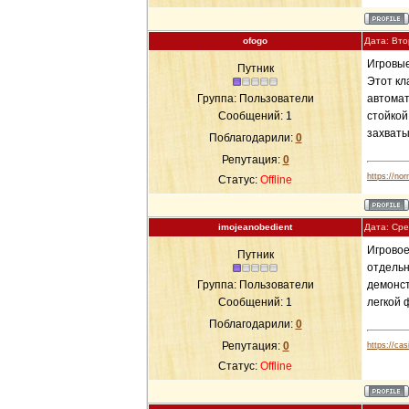
ofogo
Дата: Вто
Игровые
Путник
Этот кл
Группа: Пользователи
автомат
Сообщений:
1
стойкой
захват
Поблагодарили:
0
Репутация:
0
https://nor
Статус:
Offline
imojeanobedient
Дата: Сре
Игровое
Путник
отдельн
Группа: Пользователи
демонст
Сообщений:
1
легкой 
Поблагодарили:
0
Репутация:
0
https://cas
Статус:
Offline