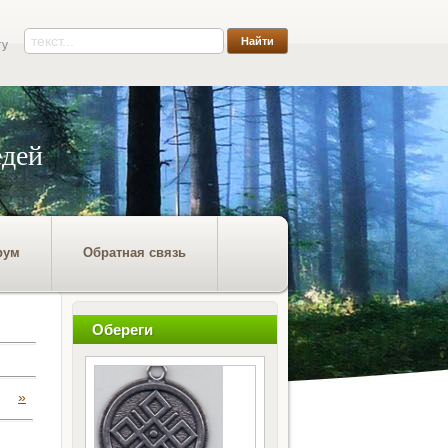
ту
едей
рум
Обратная связь
Обереги
»