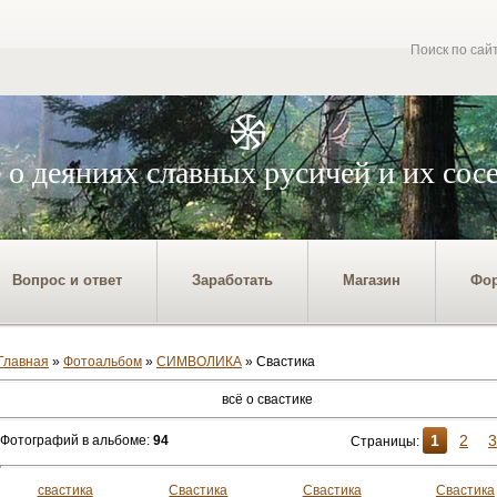
Поиск по сай
 о деяниях славных русичей и их сос
Вопрос и ответ
Заработать
Магазин
Фо
Главная
»
Фотоальбом
»
СИМВОЛИКА
» Свастика
всё о свастике
1
2
3
Фотографий в альбоме
:
94
Страницы
:
свастика
Свастика
Свастика
Свастика