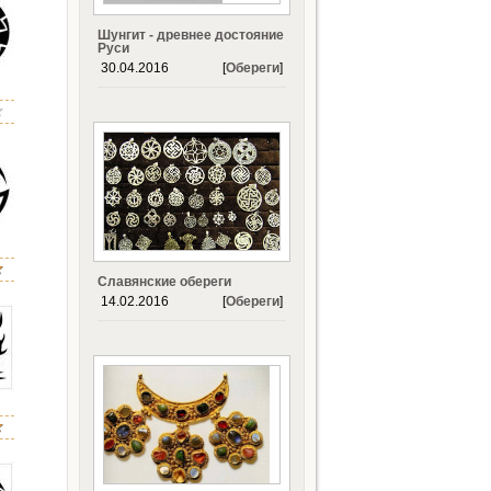
Шунгит - древнее достояние
Руси
30.04.2016
[
Обереги
]
Славянские обереги
14.02.2016
[
Обереги
]