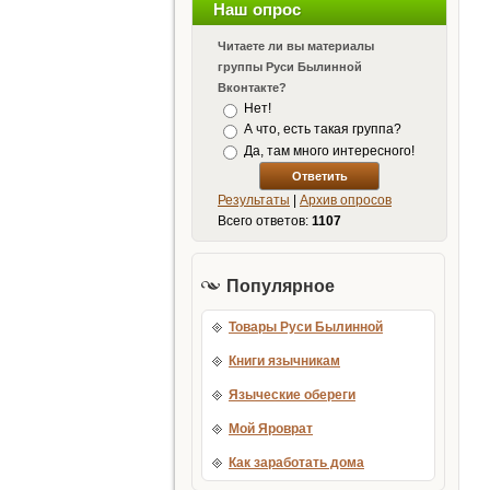
Наш опрос
Читаете ли вы материалы
группы Руси Былинной
Вконтакте?
Нет!
А что, есть такая группа?
Да, там много интересного!
Результаты
|
Архив опросов
Всего ответов:
1107
Популярное
Товары Руси Былинной
Книги язычникам
Языческие обереги
Мой Яроврат
Как заработать дома