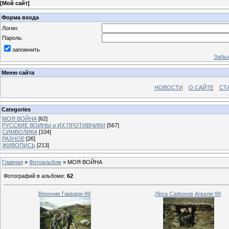
[
Мой сайт
]
Форма входа
Логин:
Пароль:
запомнить
Забыл
Меню сайта
НОВОСТИ
О САЙТЕ
СТ
Categories
МОЯ ВОЙНА
[62]
РУССКИЕ ВОИНЫ и ИХ ПРОТИВНИКИ
[567]
СИМВОЛИКА
[104]
РАЗНОЕ
[26]
ЖИВОПИСЬ
[213]
Главная
»
Фотоальбом
» МОЯ ВОЙНА
Фотографий в альбоме
:
62
Верхние Гаквари-99
Лёха Сафонов,Агвали-99