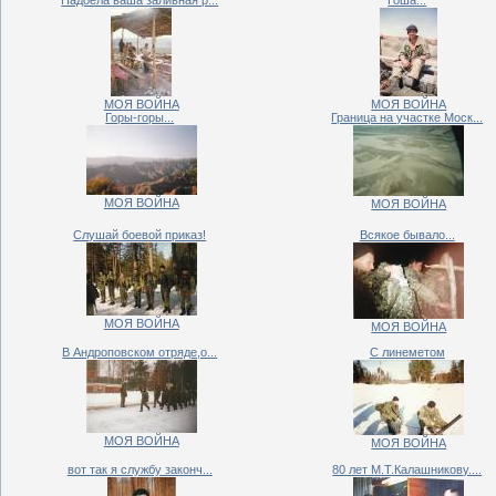
Надоела ваша заливная р...
Гоша...
МОЯ ВОЙНА
МОЯ ВОЙНА
Горы-горы...
Граница на участке Моск...
МОЯ ВОЙНА
МОЯ ВОЙНА
Слушай боевой приказ!
Всякое бывало...
МОЯ ВОЙНА
МОЯ ВОЙНА
В Андроповском отряде,о...
С линеметом
МОЯ ВОЙНА
МОЯ ВОЙНА
вот так я службу законч...
80 лет М.Т.Калашникову....