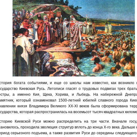
стория богата событиями, и еще со школы нам известно, как возникло 
осударство Киевская Русь. Летописи гласят о трудовых подвигах трех брать
естры, а именно Кия, Щека, Хорива, и Лыбедь. На набережной Днепр
амятник, который ознаменовал 1500-летний юбилей славного города Кие
равлении князя Владимира Великого ХХ-ХІ веков была сформирована тер
осударства, которая распространилась на восемьсот тысяч квадратных киломе
сторию Киевской Руси можно распределить на три части. Вначале госу
тановилось, проходила эволюция структур вплоть до конца Х-го века. Дальше
ериод серьезного подъема, а также развития Руси до середины следующего 