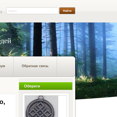
ту
едей
рум
Обратная связь
Обереги
о,