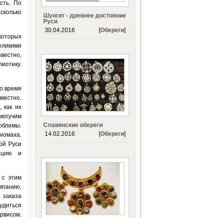
сть. По
сколько
Шунгит - древнее достояние
Руси
30.04.2016
[
Обереги
]
которых
еликими
вестно,
иотеку.
то время
местно.
 как их
могучим
Славянские обереги
облемы.
14.02.2016
[
Обереги
]
номаха.
ой Руси
ацию и
 с этим
мпанию.
заказа
рудиться
рвисом.