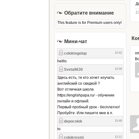
Д
Обратите внимание
2
This feature is for Premium users only!
Ко
Мини-чат
o
Во