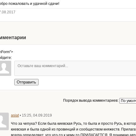
обро пожаловать и удачной сдачи!
7.08.2017
мментарии
mForm">
йдите:
Отправить
Порядок вывода комментариев:
asiat
• 15:25, 04.09.2019
Что за чепуха? Если была киевская Русь, то была и просто Русь, в кото
киевская и была одной из провинций и сообществом княжеств. Прилаг
всегда определяет, что что-то к чему-то ПРИЛАГАЕТСЯ. Я понимаю авт