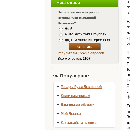
н
Наш опрос
п
Читаете ли вы материалы
в
группы Руси Былинной
Н
Вконтакте?
п
Нет!
л
А что, есть такая группа?
Я
Да, там много интересного!
И
Ч
Результаты
|
Архив опросов
п
Всего ответов:
1107
Г
е
г
Популярное
П
Э
Товары Руси Былинной
с
Книги язычникам
ф
Языческие обереги
Е
п
Мой Яроврат
З
д
Как заработать дома
к