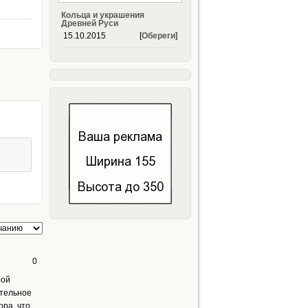
Кольца и украшения
Древней Руси
15.10.2015
[
Обереги
]
0
рой
ательное
ора, что