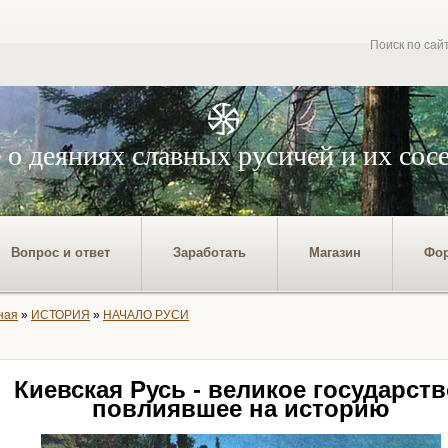
Поиск по сай
 о деяниях славных русичей и их сос
Вопрос и ответ
Заработать
Магазин
Фо
ная
»
ИСТОРИЯ
»
НАЧАЛО РУСИ
Киевская Русь - великое государств
повлиявшее на историю