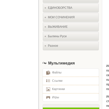
ЕДИНОБОРСТВА
МОИ СОЧИНЕНИЯ
ВЫЖИВАНИЕ
Былины Руси
Разное
Мультимедия
И
г
Файлы
с
п
Ссылки
п
Картинки
г
И
Игры
с
п