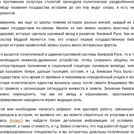
а протяжении полутора столетий проходила политическая раздробленно
оводу названия государства историки до сих пор ведут споры, и есть не
ариантов.
аверняка, мы еще со школы помним историю разных князей, каждый из 
равил государством по-своему. Многих из них можно назвать воистину в
идерами, которые сделали огромный вклад в развитие Киевской Руси. Как из
рослав Мудрый является тем, кто открыл первую государственную библ
зучая историю правителей, можно узнать много интересных фактов.
то касается политической и административной системы Киевской Руси, то в 
реобладало княжеско-дружинное устройство, чтобы сохранить общины по
осподствующее положение в социальной структуре занимали воеводы, или,
ще называли, бояре, дальше тысяцкие, сотские, и т.д. Киевская Русь была 
осударством, хоть время от времени и переживала определенный упадок и пр
отеря политического единства возникла сразу после смерти Владимира Мо
то привело к организации пятнадцати княжеств и земель. Значение Киевск
ложно переоценить, так как ее вклад в образование, христианиз
ормирование народности играет ведущую роль.
сли вам необходимо написать реферат или курсовую работу, связанную
ериодом в истории, но времени нет, вы можете обратиться за услугами в ко
десь
Аплюс5
вы найдете более детальную информацию об условиях 
ипломной, а также стоимость, и т.д. Важно отметить, что над работой будут т
валифицированные специалисты, и вы останетесь довольны полученным се