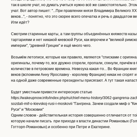
так в школе учат, но думать учиться нужно всё же самостоятельно. Это
учат. Вот автор пишет: "...При правлении князя Владимира Великого ХХ
веков...", - понятно, что это скорее всего опечатка и речь о двадцатом ве
Или идёт?
Смотрим старинные карты, а там группы объединённых княжеств назы
тартариями и нет никакой киевской Руси, как впрочем и "великой римск
империи", "древней Греции" и ещё много чего.
Возьмём летописи, которые как правило, являются "списками с оригина
оригиналы, почему-то, все дружно сгорели, пропали, сгинули, причём 
количестве в петровские времена. Невезуха какая-то... Во Франции книг
веков (вспомним Анну Ярославну - королеву Франции) никак не сгорят и
на одной даже современные президенты присягают. А тут такая напасть
Будет уместным привести интересную статью
https://wakeupnow.info/index.php/ru/chief-menu-history/3062-gangrena-za
sozdali-mif-o-kievskoj-rusi-i-moskovii "Гангрена. Зачем создали миф о "К
Руси" и "Московии"
Одним словом - действительная история совершенно отличается от то
которую начали писать при приходе к власти династии Романовых (Го
Готторп-Романовых).и особенно при Петре и Екатерине.