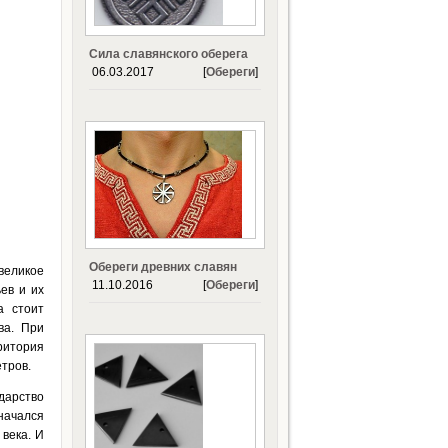
Сила славянского оберега
06.03.2017
[
Обереги
]
Обереги древних славян
великое
11.10.2016
[
Обереги
]
ев и их
а стоит
ва. При
ритория
тров.
дарство
 начался
века. И