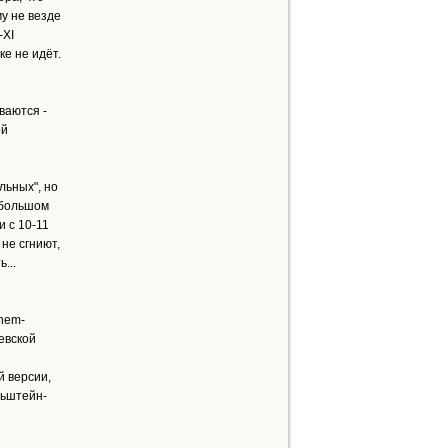
му не везде
-ХІ
ке не идёт.
ваются -
ой
льных", но
в большом
и с 10-11
 не сгниют,
...
chem-
иевской
й версии,
льштейн-