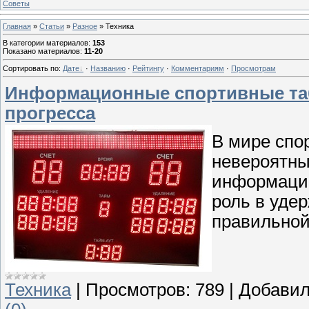
Советы
Главная
»
Статьи
»
Разное
» Техника
В категории материалов
:
153
Показано материалов
:
11-20
Сортировать по
:
Дате
·
Названию
·
Рейтингу
·
Комментариям
·
Просмотрам
Информационные спортивные табл
прогресса
В мире спо
невероятны
информацио
роль в уде
правильной
Техника
|
Просмотров:
789
|
Добавил