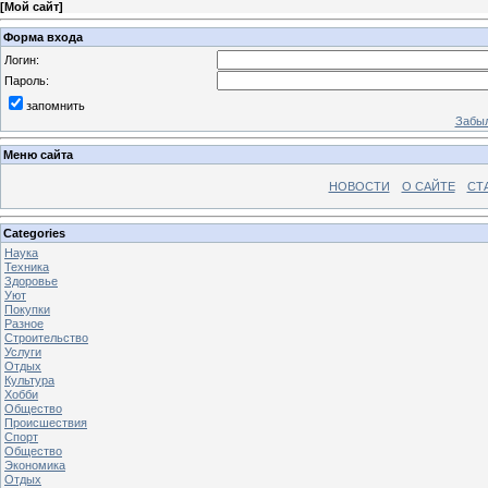
[
Мой сайт
]
Форма входа
Логин:
Пароль:
запомнить
Забыл
Меню сайта
НОВОСТИ
О САЙТЕ
СТ
Categories
Наука
Техника
Здоровье
Уют
Покупки
Разное
Строительство
Услуги
Отдых
Культура
Хобби
Общество
Происшествия
Спорт
Общество
Экономика
Отдых