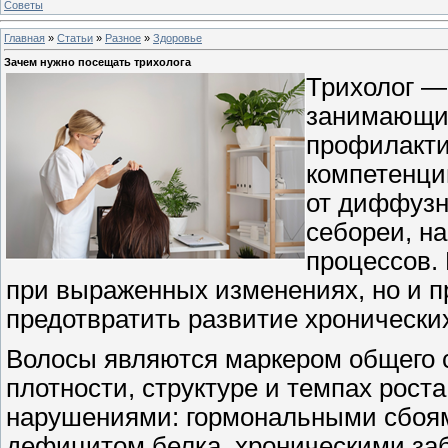
Советы
Главная
»
Статьи
»
Разное
»
Здоровье
Зачем нужно посещать трихолога
Трихолог —
занимающий
профилакти
компетенци
от диффузн
себореи, н
процессов.
при выраженных изменениях, но и п
предотвратить развитие хронически
Волосы являются маркером общего с
плотности, структуре и темпах рост
нарушениями: гормональными сбоям
дефицитом белка, хроническими за