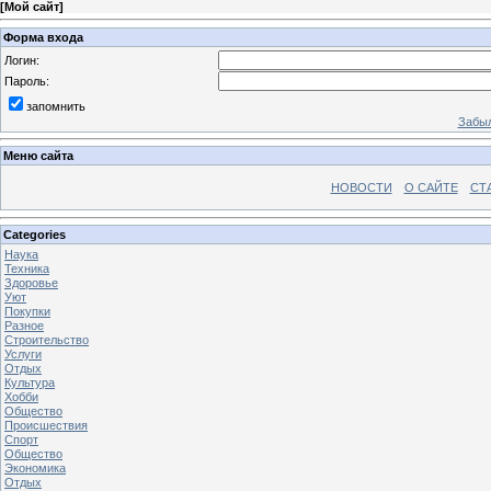
[
Мой сайт
]
Форма входа
Логин:
Пароль:
запомнить
Забыл
Меню сайта
НОВОСТИ
О САЙТЕ
СТ
Categories
Наука
Техника
Здоровье
Уют
Покупки
Разное
Строительство
Услуги
Отдых
Культура
Хобби
Общество
Происшествия
Спорт
Общество
Экономика
Отдых