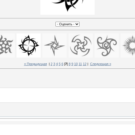
« Предыдущая
|
2
3
4
5
6
[
7
]
8
9
10
11
12
|
Следующая »