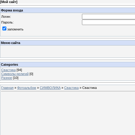
[
Мой сайт
]
Форма входа
Логин:
Пароль:
запомнить
Меню сайта
Categories
Свастика
[94]
Символы религий
[0]
Разное
[10]
Главная
»
Фотоальбом
»
СИМВОЛИКА
»
Свастика
» Свастика